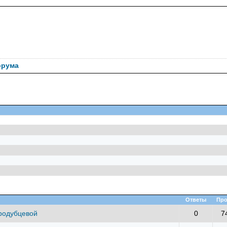
орума
Ответы
Про
ародубцевой
0
7