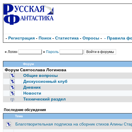
-
Регистрация
-
Поиск
-
Статистика
-
Опросы
-
- Правила ф
»
Логин
»
Пароль
Форум
Форум Святослава Логинова
Общие вопросы
Дискуссионный клуб
Дневник
Новости
Технический раздел
Последние обсуждения
Тема
Благотворительная подписка на сборник стихов Алины Ст