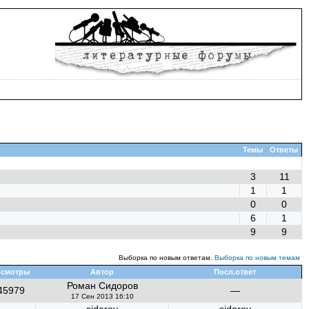
Темы
Ответы
3
11
1
1
0
0
6
1
9
9
Выборка по новым ответам.
Выборка по новым темам
смотры
Автор
Посл.ответ
Роман Сидоров
45979
—
17 Сен 2013 16:10