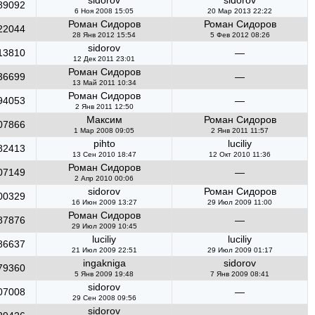
sidorov
sidorov
89092
6 Ноя 2008 15:05
20 Мар 2013 22:22
Роман Сидоров
Роман Сидоров
22044
28 Янв 2012 15:54
5 Фев 2012 08:26
sidorov
13810
—
12 Дек 2011 23:01
Роман Сидоров
36699
—
13 Май 2011 10:34
Роман Сидоров
94053
—
2 Янв 2011 12:50
Максим
Роман Сидоров
07866
1 Мар 2008 09:05
2 Янв 2011 11:57
pihto
luciliy
82413
13 Сен 2010 18:47
12 Окт 2010 11:36
Роман Сидоров
07149
—
2 Апр 2010 00:06
sidorov
Роман Сидоров
00329
16 Июн 2009 13:27
29 Июл 2009 11:00
Роман Сидоров
87876
—
29 Июл 2009 10:45
luciliy
luciliy
86637
21 Июл 2009 22:51
29 Июл 2009 01:17
ingakniga
sidorov
79360
5 Янв 2009 19:48
7 Янв 2009 08:41
sidorov
07008
—
29 Сен 2008 09:56
sidorov