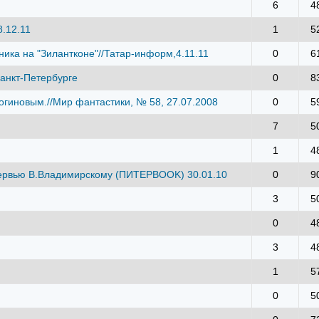
6
4
.12.11
1
5
ика на "Зилантконе"//Татар-информ,4.11.11
0
6
Санкт-Петербурге
0
8
огиновым.//Мир фантастики, № 58, 27.07.2008
0
5
7
5
1
4
нтервью В.Владимирскому (ПИТЕРBOOK) 30.01.10
0
9
3
5
0
4
3
4
1
5
0
5